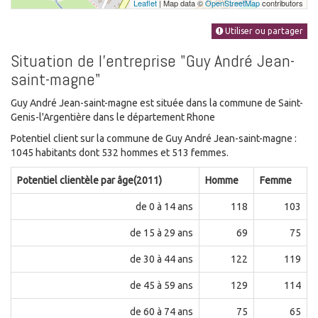
Leaflet
| Map data ©
OpenStreetMap
contributors
Utiliser ou partager
Situation de l'entreprise "Guy André Jean-
saint-magne"
Guy André Jean-saint-magne est située dans la commune de Saint-
Genis-l'Argentière dans le département Rhone
Potentiel client sur la commune de Guy André Jean-saint-magne :
1045 habitants dont 532 hommes et 513 femmes.
Potentiel clientèle par âge(2011)
Homme
Femme
de 0 à 14 ans
118
103
de 15 à 29 ans
69
75
de 30 à 44 ans
122
119
de 45 à 59 ans
129
114
de 60 à 74 ans
75
65