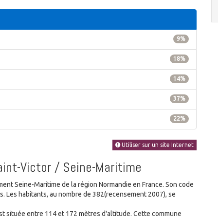
9%
18%
14%
37%
22%
Utiliser sur un site Internet
aint-Victor / Seine-Maritime
nt Seine-Maritime de la région Normandie en France. Son code
nes. Les habitants, au nombre de 382(recensement 2007), se
t située entre 114 et 172 mètres d'altitude. Cette commune