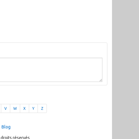
V
W
X
Y
Z
Blog
 droits réservés