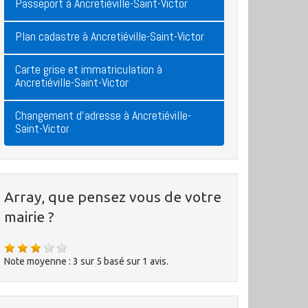
Passeport à Ancretiéville-Saint-Victor
Plan cadastre à Ancretiéville-Saint-Victor
Carte grise et immatriculation à
Ancretiéville-Saint-Victor
Changement d'adresse à Ancretiéville-
Saint-Victor
Array, que pensez vous de votre
mairie ?
Note moyenne :
3
sur
5
basé sur
1
avis.