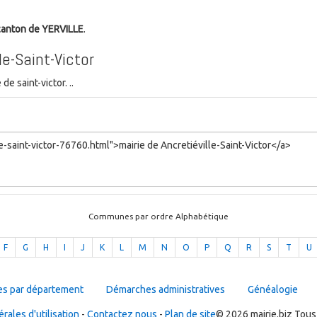
canton de YERVILLE
.
e-Saint-Victor
 saint-victor. ..
Communes par ordre Alphabétique
F
G
H
I
J
K
L
M
N
O
P
Q
R
S
T
U
es par département
Démarches administratives
Généalogie
rales d'utilisation
-
Contactez nous
-
Plan de site
© 2026 mairie.biz Tous