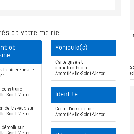
ès de votre mairie
nt et
Véhicule(s)
isme
Carte grise et
immatriculation
So
stre Ancretiéville-
Ancretiéville-Saint-Victor
(d
tor
 construire
Identité
lle-Saint-Victor
on de travaux sur
Carte d'identité sur
lle-Saint-Victor
Ancretiéville-Saint-Victor
 démolir sur
lle-Saint-Victor