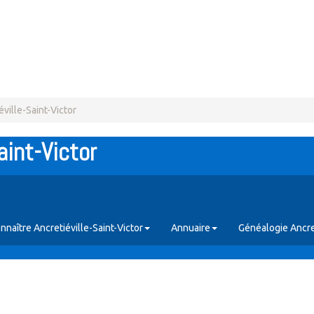
éville-Saint-Victor
aint-Victor
nnaître Ancretiéville-Saint-Victor
Annuaire
Généalogie Ancret