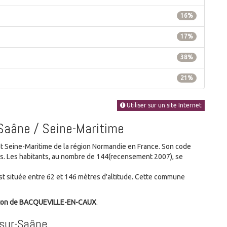
16%
17%
38%
21%
Utiliser sur un site Internet
-Saâne / Seine-Maritime
Seine-Maritime de la région Normandie en France. Son code
nes. Les habitants, au nombre de 144(recensement 2007), se
 située entre 62 et 146 mètres d'altitude. Cette commune
ton de BACQUEVILLE-EN-CAUX
.
-sur-Saâne