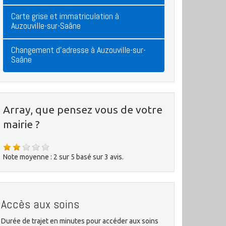
Carte grise et immatriculation à
Auzouville-sur-Saâne
Changement d'adresse à Auzouville-sur-
Saâne
Array, que pensez vous de votre
mairie ?
Note moyenne :
2
sur
5
basé sur
3
avis.
Accès aux soins
Durée de trajet en minutes pour accéder aux soins