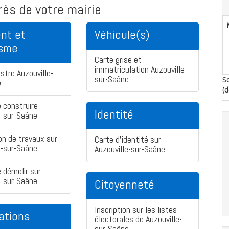
ès de votre mairie
nt et
Véhicule(s)
isme
Carte grise et
immatriculation Auzouville-
stre Auzouville-
sur-Saâne
So
e
(d
 construire
Identité
e-sur-Saâne
on de travaux sur
Carte d'identité sur
e-sur-Saâne
Auzouville-sur-Saâne
 démolir sur
e-sur-Saâne
Citoyenneté
Inscription sur les listes
ations
électorales de Auzouville-
sur-Saâne