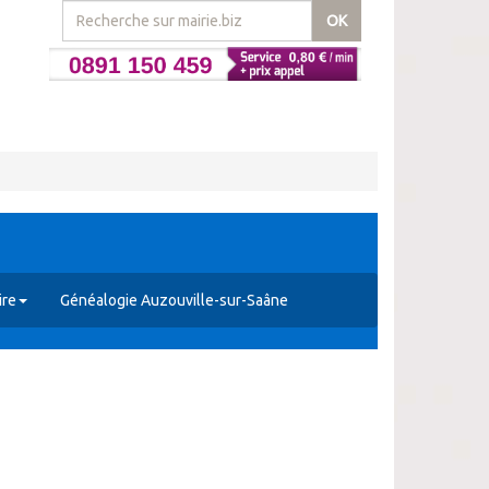
OK
ire
Généalogie Auzouville-sur-Saâne