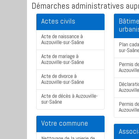
Démarches administratives aupr
Actes civils
Bâtime
urban
Acte de naissance à
Auzouville-sur-Saâne
Plan cada
sur-Saân
Acte de mariage à
Auzouville-sur-Saâne
Permis de
Auzouvill
Acte de divorce à
Auzouville-sur-Saâne
Déclarati
Auzouvill
Acte de décès à Auzouville-
sur-Saâne
Permis de
Auzouvill
Votre commune
Associ
Nettoyage de la voierie de