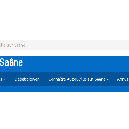
ille-sur-Saâne
-Saâne
es
Débat citoyen
Connaître Auzouville-sur-Saâne
Annua