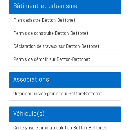
Bâtiment et urbanisme
Plan cadastre Betton-Bettonet
Permis de construire Betton-Bettonet
Déclaration de travaux sur Betton-Bettonet
Permis de démolir sur Betton-Bettonet
Associations
Organiser un vide grenier sur Betton-Bettonet
Véhicule(s)
Carte grise et immatriculation Betton-Bettonet