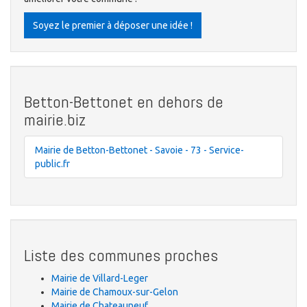
Soyez le premier à déposer une idée !
Betton-Bettonet en dehors de
mairie.biz
Mairie de Betton-Bettonet - Savoie - 73 - Service-
public.fr
Liste des communes proches
Mairie de Villard-Leger
Mairie de Chamoux-sur-Gelon
Mairie de Chateauneuf