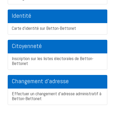
Identité
Carte d'identité sur Betton-Bettonet
Citoyenneté
Inscription sur les listes électorales de Betton-
Bettonet
Changement d'adresse
Effectuer un changement d'adresse administratif à
Betton-Bettonet