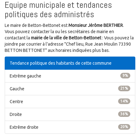
Equipe municipale et tendances
politiques des administrés
Le maire de Betton-Bettonet est
Monsieur Jérôme BERTHIER
.
Vous pouvez contacter la ou les secrétaires de mairie en
contactant la
mairie de la ville de Betton-Bettonet
: Vous pouvez la
joindre par courrier à l'adresse "Chef lieu, Rue Jean Moulin 73390
BETTON BETTONET" aux horaires indiquées plus bas.
Tendance politique des habitants de cette commune
Extrême gauche
9%
Gauche
21%
Centre
14%
Droite
36%
Extrême droite
20%