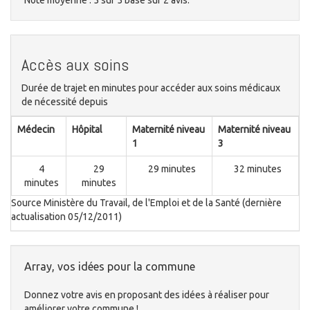
Note moyenne :
5
sur
5
basé sur
2
avis.
Accès aux soins
Durée de trajet en minutes pour accéder aux soins médicaux
de nécessité depuis
Médecin
Hôpital
Maternité niveau
Maternité niveau
1
3
4
29
29 minutes
32 minutes
minutes
minutes
Source Ministère du Travail, de l'Emploi et de la Santé (dernière
actualisation 05/12/2011)
Array, vos idées pour la commune
Donnez votre avis en proposant des idées à réaliser pour
améliorer votre commune !