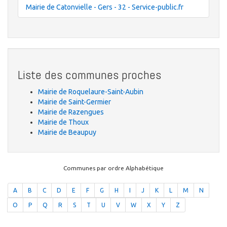
Mairie de Catonvielle - Gers - 32 - Service-public.fr
Liste des communes proches
Mairie de Roquelaure-Saint-Aubin
Mairie de Saint-Germier
Mairie de Razengues
Mairie de Thoux
Mairie de Beaupuy
Communes par ordre Alphabétique
A
B
C
D
E
F
G
H
I
J
K
L
M
N
O
P
Q
R
S
T
U
V
W
X
Y
Z