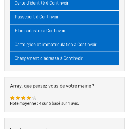
Carte d'identité à Continvoir
Passeport à Continvoir
Plan cadastre à Continvoir
Carte grise et immatriculation à Continvoir
Changement d'adresse à Continvoir
Array, que pensez vous de votre mairie ?
Note moyenne :
4
sur
5
basé sur
1
avis.