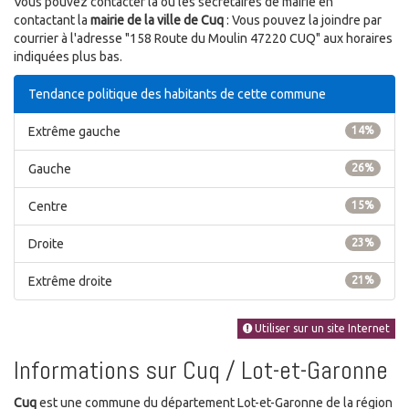
Vous pouvez contacter la ou les secrétaires de mairie en
contactant la
mairie de la ville de Cuq
: Vous pouvez la joindre par
courrier à l'adresse "158 Route du Moulin 47220 CUQ" aux horaires
indiquées plus bas.
Tendance politique des habitants de cette commune
Extrême gauche
14%
Gauche
26%
Centre
15%
Droite
23%
Extrême droite
21%
Utiliser sur un site Internet
Informations sur Cuq / Lot-et-Garonne
Cuq
est une commune du département Lot-et-Garonne de la région