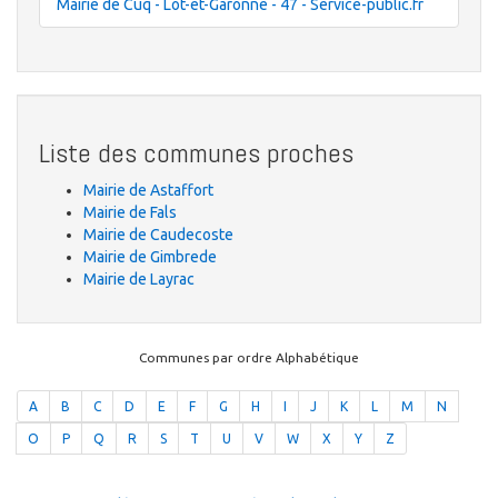
Mairie de Cuq - Lot-et-Garonne - 47 - Service-public.fr
Liste des communes proches
Mairie de Astaffort
Mairie de Fals
Mairie de Caudecoste
Mairie de Gimbrede
Mairie de Layrac
Communes par ordre Alphabétique
A
B
C
D
E
F
G
H
I
J
K
L
M
N
O
P
Q
R
S
T
U
V
W
X
Y
Z