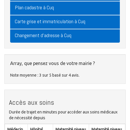
Plan cadastre à Cuq
Carte grise et immatriculation à Cuq
Changement d'adresse à Cuq
Array, que pensez vous de votre mairie ?
Note moyenne :
3
sur
5
basé sur
4
avis.
Accès aux soins
Durée de trajet en minutes pour accéder aux soins médicaux
de nécessité depuis
Médecin
Hôpital
Maternité niveau
Maternité niveau