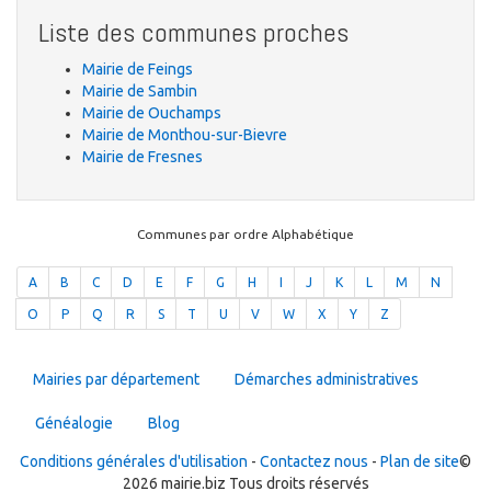
Liste des communes proches
Mairie de Feings
Mairie de Sambin
Mairie de Ouchamps
Mairie de Monthou-sur-Bievre
Mairie de Fresnes
Communes par ordre Alphabétique
A
B
C
D
E
F
G
H
I
J
K
L
M
N
O
P
Q
R
S
T
U
V
W
X
Y
Z
Mairies par département
Démarches administratives
Généalogie
Blog
Conditions générales d'utilisation
-
Contactez nous
-
Plan de site
©
2026 mairie.biz Tous droits réservés