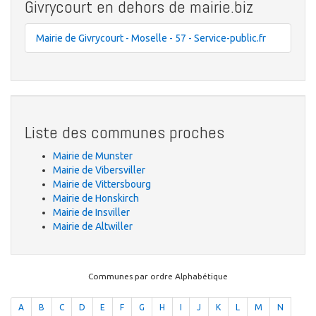
Givrycourt en dehors de mairie.biz
Mairie de Givrycourt - Moselle - 57 - Service-public.fr
Liste des communes proches
Mairie de Munster
Mairie de Vibersviller
Mairie de Vittersbourg
Mairie de Honskirch
Mairie de Insviller
Mairie de Altwiller
Communes par ordre Alphabétique
A
B
C
D
E
F
G
H
I
J
K
L
M
N