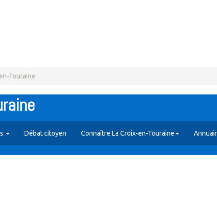
-en-Touraine
uraine
es
Débat citoyen
Connaître La Croix-en-Touraine
Annuai