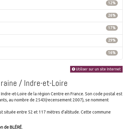
12%
26%
17%
29%
16%
Utiliser sur un site Internet
raine / Indre-et-Loire
dre-et-Loire de la région Centre en France. Son code postal est
bitants, au nombre de 2543(recensement 2007), se nomment
 située entre 52 et 117 mètres d'altitude. Cette commune
on de BLÉRÉ
.