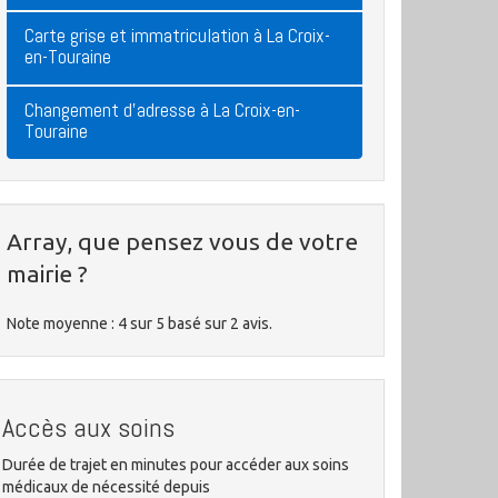
Carte grise et immatriculation à La Croix-
en-Touraine
Changement d'adresse à La Croix-en-
Touraine
Array, que pensez vous de votre
mairie ?
Note moyenne :
4
sur
5
basé sur
2
avis.
Accès aux soins
Durée de trajet en minutes pour accéder aux soins
médicaux de nécessité depuis