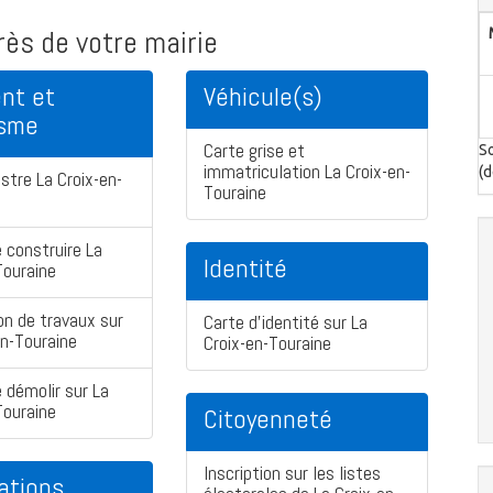
ès de votre mairie
nt et
Véhicule(s)
isme
Carte grise et
So
immatriculation La Croix-en-
(d
stre La Croix-en-
Touraine
 construire La
Identité
Touraine
on de travaux sur
Carte d'identité sur La
en-Touraine
Croix-en-Touraine
 démolir sur La
Touraine
Citoyenneté
Inscription sur les listes
ations