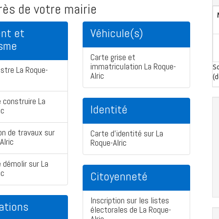
ès de votre mairie
nt et
Véhicule(s)
isme
Carte grise et
immatriculation La Roque-
So
stre La Roque-
Alric
(d
 construire La
Identité
ic
on de travaux sur
Carte d'identité sur La
Alric
Roque-Alric
 démolir sur La
ic
Citoyenneté
Inscription sur les listes
ations
électorales de La Roque-
Alric