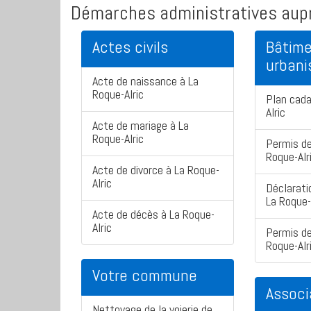
Démarches administratives aupr
Actes civils
Bâtime
urban
Acte de naissance à La
Roque-Alric
Plan cada
Alric
Acte de mariage à La
Roque-Alric
Permis de
Roque-Alr
Acte de divorce à La Roque-
Alric
Déclarati
La Roque-
Acte de décès à La Roque-
Alric
Permis de
Roque-Alr
Votre commune
Associ
Nettoyage de la voierie de