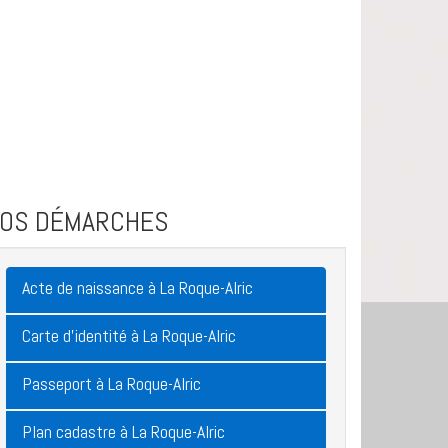
VOS DÉMARCHES
Acte de naissance à La Roque-Alric
Carte d'identité à La Roque-Alric
Passeport à La Roque-Alric
Plan cadastre à La Roque-Alric