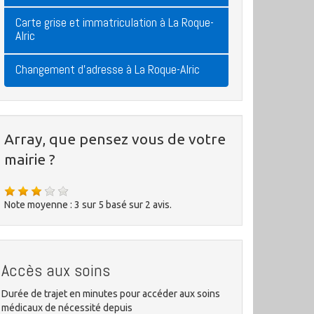
Carte grise et immatriculation à La Roque-
Alric
Changement d'adresse à La Roque-Alric
Array, que pensez vous de votre
mairie ?
Note moyenne :
3
sur
5
basé sur
2
avis.
Accès aux soins
Durée de trajet en minutes pour accéder aux soins
médicaux de nécessité depuis