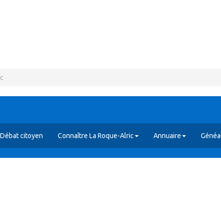
ic
Débat citoyen
Connaître La Roque-Alric
Annuaire
Généal