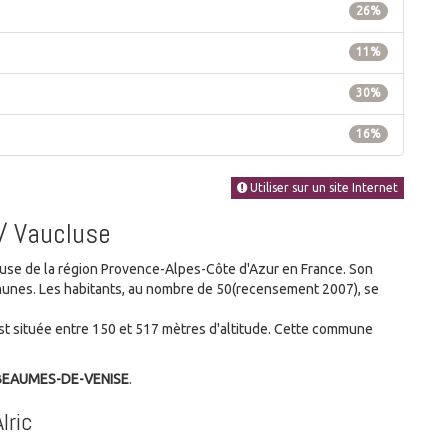
26%
11%
30%
16%
Utiliser sur un site Internet
 / Vaucluse
e de la région Provence-Alpes-Côte d'Azur en France. Son
ommunes. Les habitants, au nombre de 50(recensement 2007), se
t située entre 150 et 517 mètres d'altitude. Cette commune
 BEAUMES-DE-VENISE
.
lric