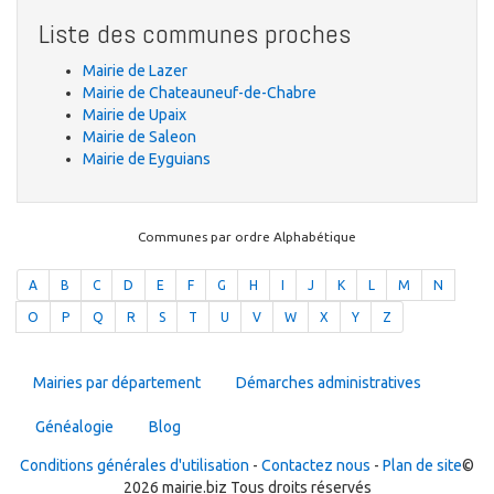
Liste des communes proches
Mairie de Lazer
Mairie de Chateauneuf-de-Chabre
Mairie de Upaix
Mairie de Saleon
Mairie de Eyguians
Communes par ordre Alphabétique
A
B
C
D
E
F
G
H
I
J
K
L
M
N
O
P
Q
R
S
T
U
V
W
X
Y
Z
Mairies par département
Démarches administratives
Généalogie
Blog
Conditions générales d'utilisation
-
Contactez nous
-
Plan de site
©
2026 mairie.biz Tous droits réservés