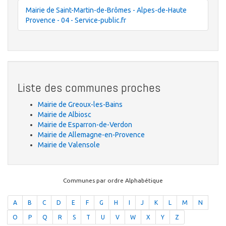
Mairie de Saint-Martin-de-Brômes - Alpes-de-Haute
Provence - 04 - Service-public.fr
Liste des communes proches
Mairie de Greoux-les-Bains
Mairie de Albiosc
Mairie de Esparron-de-Verdon
Mairie de Allemagne-en-Provence
Mairie de Valensole
Communes par ordre Alphabétique
A
B
C
D
E
F
G
H
I
J
K
L
M
N
O
P
Q
R
S
T
U
V
W
X
Y
Z