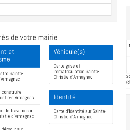
ès de votre mairie
nt et
Véhicule(s)
isme
Carte grise et
immatriculation Sainte-
stre Sainte-
Christie-d'Armagnac
So
d'Armagnac
(d
 construire
Identité
ristie-d'Armagnac
on de travaux sur
Carte d'identité sur Sainte-
ristie-d'Armagnac
Christie-d'Armagnac
 démolir sur