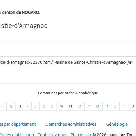
du
canton de NOGARO
.
istie-d'Armagnac
Communes par ordre Alphabétique
F
G
H
I
J
K
L
M
N
O
P
Q
R
S
T
U
es par département
Démarches administratives
Généalogie
rales d'utilisation
-
Contactez nous
-
Plan de site
© 2026 mairie.biz Tous