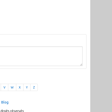
V
W
X
Y
Z
Blog
 droits réservés