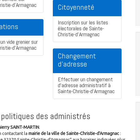
ristie-d'Armagnac
Citoyenneté
Inscription sur les listes
ations
électorales de Sainte-
Christie-d'Armagnac
un vide grenier sur
ristie-d'Armagnac
Changement
d'adresse
Effectuer un changement
d'adresse administratif à
Sainte-Christie-d'Armagnac
politiques des administrés
ierry SAINT-MARTIN
.
n contactant la
mairie de la ville de Sainte-Christie-d'Armagnac
:
lage 32370 Sainte-Christie-d'Armagnac" aux horaires indiquées plus