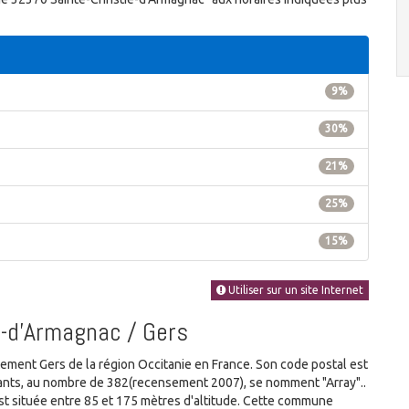
9%
30%
21%
25%
15%
Utiliser sur un site Internet
e-d'Armagnac / Gers
ent Gers de la région Occitanie en France. Son code postal est
itants, au nombre de 382(recensement 2007), se nomment "Array"..
 située entre 85 et 175 mètres d'altitude. Cette commune