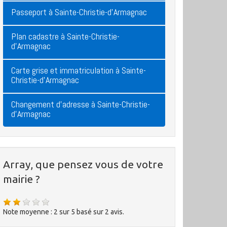
Passeport à Sainte-Christie-d'Armagnac
Plan cadastre à Sainte-Christie-
d'Armagnac
Carte grise et immatriculation à Sainte-
Christie-d'Armagnac
Changement d'adresse à Sainte-Christie-
d'Armagnac
Array, que pensez vous de votre
mairie ?
Note moyenne :
2
sur
5
basé sur
2
avis.