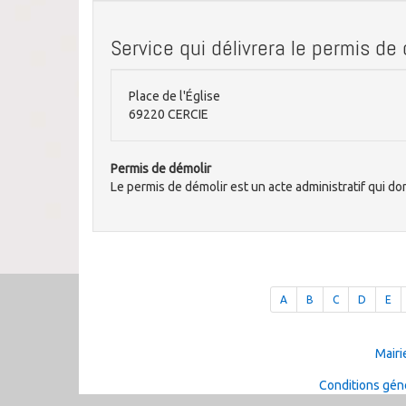
Service qui délivrera le permis de
Place de l'Église
69220 CERCIE
Permis de démolir
Le permis de démolir est un acte administratif qui do
A
B
C
D
E
Mairi
Conditions géné