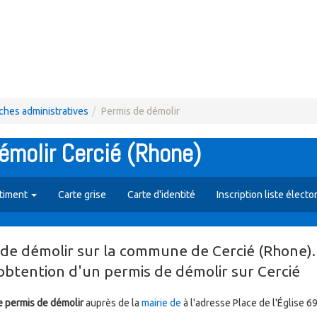
hes administratives
Permis de démolir
molir Cercié (Rhone)
atiment
Carte grise
Carte d'identité
Inscription liste électo
de démolir sur la commune de Cercié (Rhone). 
btention d'un permis de démolir sur Cercié
 permis de démolir
auprès de la
mairie de
à l'adresse Place de l'Église 