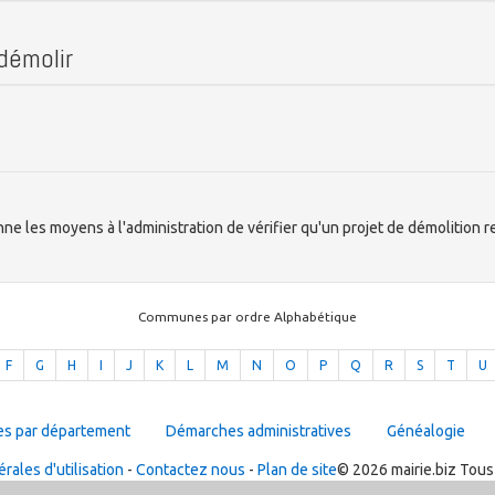
 démolir
nne les moyens à l'administration de vérifier qu'un projet de démolition 
Communes par ordre Alphabétique
F
G
H
I
J
K
L
M
N
O
P
Q
R
S
T
U
es par département
Démarches administratives
Généalogie
rales d'utilisation
-
Contactez nous
-
Plan de site
© 2026 mairie.biz Tous