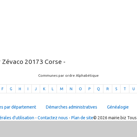
r Zévaco 20173 Corse -
Communes par ordre Alphabétique
F
G
H
I
J
K
L
M
N
O
P
Q
R
S
T
U
es par département
Démarches administratives
Généalogie
rales d'utilisation
-
Contactez nous
-
Plan de site
© 2026 mairie.biz Tous