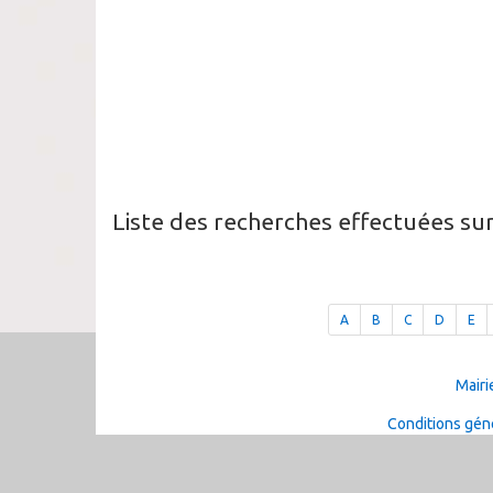
Liste des recherches effectuées su
A
B
C
D
E
Mairi
Conditions géné