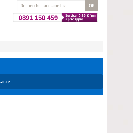
OK
ssance