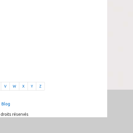
V
W
X
Y
Z
Blog
 droits réservés