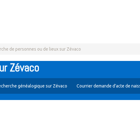
che de personnes ou de lieux sur Zévaco
sur Zévaco
echerche généalogique sur Zévaco
Courrier demande d'acte de nai