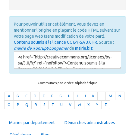
Pour pouvoir utiliser cet élément, vous devez en
mentionner l'origine en plaçant le code HTML suivant sur
votre page web (sans modification de votre part).
Contenu soumis à la licence CC BY-SA 3.0 FR
. Source :
mairie de Xonrupt-Longemer
de
mairie.biz
Communes par ordre Alphabétique
A
B
C
D
E
F
G
H
I
J
K
L
M
N
O
P
Q
R
S
T
U
V
W
X
Y
Z
Mairies par département
Démarches administratives
Généalogie
Blog