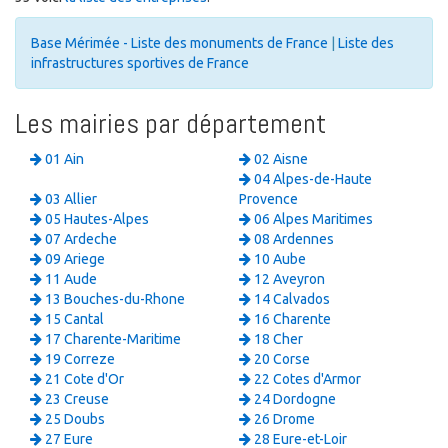
Base Mérimée - Liste des monuments de France
|
Liste des
infrastructures sportives de France
Les mairies par département
01 Ain
02 Aisne
04 Alpes-de-Haute
03 Allier
Provence
05 Hautes-Alpes
06 Alpes Maritimes
07 Ardeche
08 Ardennes
09 Ariege
10 Aube
11 Aude
12 Aveyron
13 Bouches-du-Rhone
14 Calvados
15 Cantal
16 Charente
17 Charente-Maritime
18 Cher
19 Correze
20 Corse
21 Cote d'Or
22 Cotes d'Armor
23 Creuse
24 Dordogne
25 Doubs
26 Drome
27 Eure
28 Eure-et-Loir