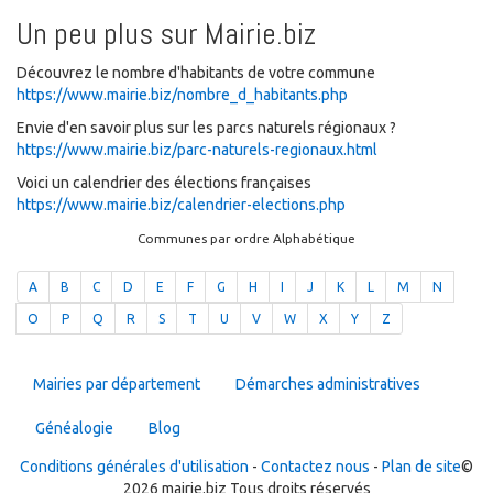
Un peu plus sur Mairie.biz
Découvrez le nombre d'habitants de votre commune
https://www.mairie.biz/nombre_d_habitants.php
Envie d'en savoir plus sur les parcs naturels régionaux ?
https://www.mairie.biz/parc-naturels-regionaux.html
Voici un calendrier des élections françaises
https://www.mairie.biz/calendrier-elections.php
Communes par ordre Alphabétique
A
B
C
D
E
F
G
H
I
J
K
L
M
N
O
P
Q
R
S
T
U
V
W
X
Y
Z
Mairies par département
Démarches administratives
Généalogie
Blog
Conditions générales d'utilisation
-
Contactez nous
-
Plan de site
©
2026 mairie.biz Tous droits réservés