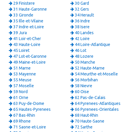
29 Finistere
30 Gard
31 Haute-Garonne
32 Gers
33 Gironde
34 Herault
35 Ille-et-Vilaine
36 Indre
37 Indre-et-Loire
38 Isere
39 Jura
40 Landes
41 Loir-et-Cher
42 Loire
43 Haute-Loire
44 Loire-Atlantique
45 Loiret
46 Lot
47 Lot-et-Garonne
48 Lozere
49 Maine-et-Loire
50 Manche
51 Marne
52 Haute-Marne
53 Mayenne
54 Meurthe-et-Moselle
55 Meuse
56 Morbihan
57 Moselle
58 Nievre
59 Nord
60 Oise
61 Orne
62 Pas-de-Calais
63 Puy-de-Dome
64 Pyrenees-Atlantiques
65 Hautes-Pyrenees
66 Pyrenees-Orientales
67 Bas-Rhin
68 Haut-Rhin
69 Rhone
70 Haute-Saone
71 Saone-et-Loire
72 Sarthe