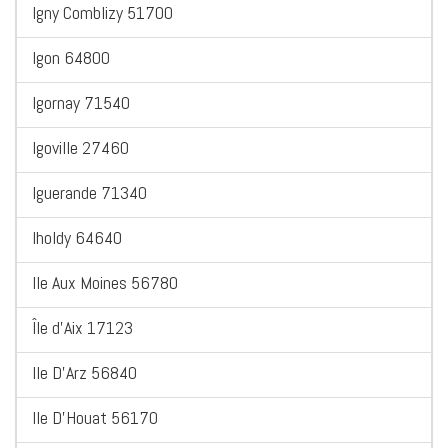
Igny Comblizy 51700
Igon 64800
Igornay 71540
Igoville 27460
Iguerande 71340
Iholdy 64640
Ile Aux Moines 56780
Île d'Aix 17123
Ile D'Arz 56840
Ile D'Houat 56170