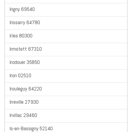
Irigny 69540
Irissarry 64780
Irles 80300
Irmstett 67310
Irodouer 35850
Iron 02510
Irouleguy 64220
Irreville 27930
Irvillac 29460
Is-en-Bassigny 52140