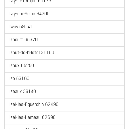
Ivry-le-Temple 60173
Ivry-sur-Seine 94200
Iwuy 59141
Izaourt 65370
Izaut-de-l'Hôtel 31160
Izaux 65250
Ize 53160
Izeaux 38140
Izel-les-Equerchin 62490
Izel-les-Hameau 62690