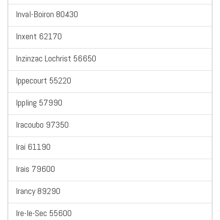
Inval-Boiron 80430
Inxent 62170
Inzinzac Lochrist 56650
Ippecourt 55220
Ippling 57990
Iracoubo 97350
Irai 61190
Irais 79600
Irancy 89290
Ire-le-Sec 55600