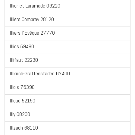
Illier-et-Laramade 09220
Illiers Combray 28120
Illiers-l'Évêque 27770
Illies 59480
Illifaut 22230
Illkirch-Graffenstaden 67400
Illois 76390
Illoud 52150
Illy 08200
Illzach 68110