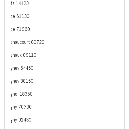
Ifs 14123
Ige 61130
Ige 71960
Ignaucourt 80720
Ignaux 09110
Igney 54450
Igney 88150
Ignol 18350
Igny 70700
Igny 91430