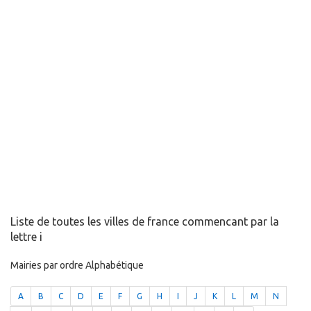
Liste de toutes les villes de france commencant par la
lettre i
Mairies par ordre Alphabétique
A
B
C
D
E
F
G
H
I
J
K
L
M
N