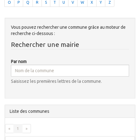
O
P
Q
R
S
T
U
V
W
X
Y
Z
Vous pouvez rechercher une commune grâce au moteur de
recherche ci-dessous :
Rechercher une mairie
Par nom
Saisissez les premières lettres de la commune.
Liste des communes
«
1
»