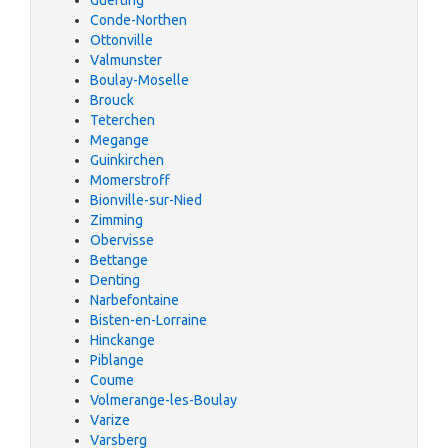
Guerting
Conde-Northen
Ottonville
Valmunster
Boulay-Moselle
Brouck
Teterchen
Megange
Guinkirchen
Momerstroff
Bionville-sur-Nied
Zimming
Obervisse
Bettange
Denting
Narbefontaine
Bisten-en-Lorraine
Hinckange
Piblange
Coume
Volmerange-les-Boulay
Varize
Varsberg