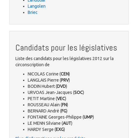
Landudal
Langolen
Briec
Candidats pour les législatives
Liste des candidats pour les législatives 2012 sur la
circonscription de
NICOLAS Corine (
CEN
)
LANGLAIS Pierre (
PRV
)
BODIN Hubert (
DVD
)
URVOAS Jean-Jacques (
SOC
)
PETIT Martine (
VEC
)
ROUSSEAU Alain (
FN
)
BERNARD André (
FG
)
FONTAINE Georges-Philippe (
UMP
)
LE MENN Silviane (
AUT
)
HARDY Serge (
EXG
)