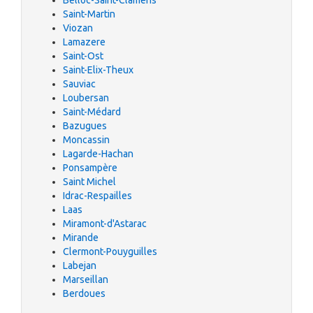
Belloc-Saint-Clamens
Saint-Martin
Viozan
Lamazere
Saint-Ost
Saint-Elix-Theux
Sauviac
Loubersan
Saint-Médard
Bazugues
Moncassin
Lagarde-Hachan
Ponsampère
Saint Michel
Idrac-Respailles
Laas
Miramont-d'Astarac
Mirande
Clermont-Pouyguilles
Labejan
Marseillan
Berdoues