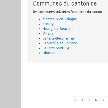
Communes du canton de
les communes suivantes font partie du canton :
Montrieux-en-Sologne
Thoury
Neung-sur-Beuvron
Villeny
La Ferte-Beauharnais
La Marolle-en-Sologne
La Ferte-Saint-Cyr
Dhuizon
A
B
C
D
E