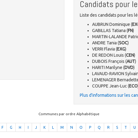
Candidats pour le
Liste des candidats pour les lé
AUBRUN Dominique (
EX
GABILLAS Tatiana (
FN
)
MARTIN-LALANDE Patric
ANDRE Tania (
SOC
)
VERRI Flavia (
EXG
)
DE REDON Louis (
CEN
)
DUBOIS François (
AUT
)
HARITI Marilyne (
DVD
)
LAVAUD-RAVION Sylvain
LEMENAGER Bernadette
COUPPE Jean-Luc (
ECO
Plus d'informations sur les ca
Communes par ordre Alphabétique
F
G
H
I
J
K
L
M
N
O
P
Q
R
S
T
U