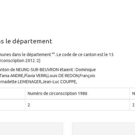
ns le département
s dans le département "". Le code de ce canton est le 15
rconscription 2012 :2)
e canton de NEUNG-SUR-BEUVRON étaient : Dominique
ania ANDRE,Flavia VERRI,Louis DE REDON,François
Bernadette LEMENAGER,Jean-Luc COUPPE,
Numéro de circonscription 1986
N
2
2