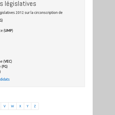
s législatives
gislatives 2012 sur la circonscription de
G
)
e (
UMP
)
e (
VEC
)
 (
FG
)
)
ndidats
V
W
X
Y
Z