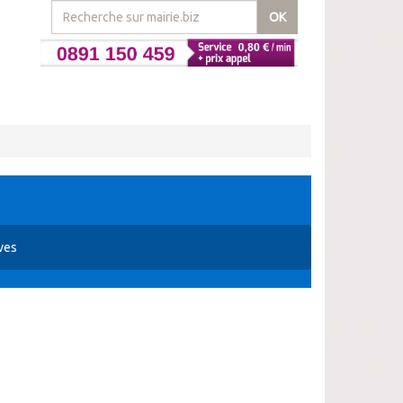
OK
ives