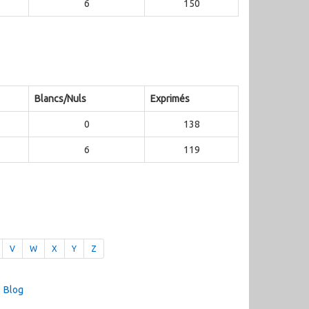
6
150
Blancs/Nuls
Exprimés
0
138
6
119
V
W
X
Y
Z
Blog