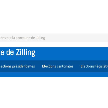
ions sur la commune de Zilling
 de Zilling
lections présidentielles
Elections cantonales
Elections législat