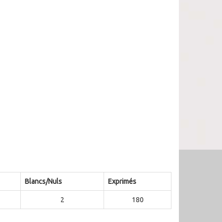
Blancs/Nuls
Exprimés
2
180