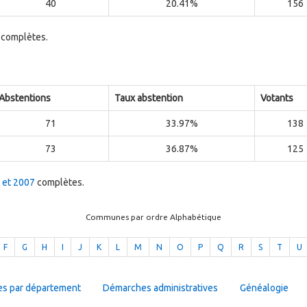
40
20.41%
156
complètes.
Abstentions
Taux abstention
Votants
71
33.97%
138
73
36.87%
125
2 et 2007
complètes.
Communes par ordre Alphabétique
F
G
H
I
J
K
L
M
N
O
P
Q
R
S
T
U
es par département
Démarches administratives
Généalogie