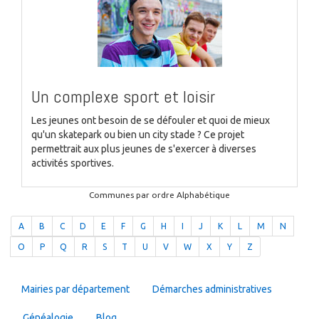
Un complexe sport et loisir
Les jeunes ont besoin de se défouler et quoi de mieux
qu'un skatepark ou bien un city stade ? Ce projet
permettrait aux plus jeunes de s'exercer à diverses
activités sportives.
Communes par ordre Alphabétique
A
B
C
D
E
F
G
H
I
J
K
L
M
N
O
P
Q
R
S
T
U
V
W
X
Y
Z
Mairies par département
Démarches administratives
Généalogie
Blog