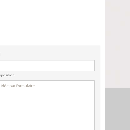
i
roposition