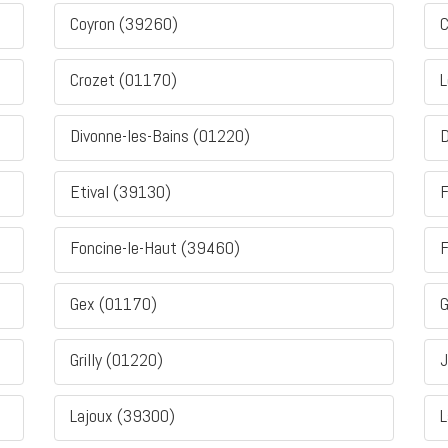
Coyron (39260)
C
Crozet (01170)
L
Divonne-les-Bains (01220)
D
Etival (39130)
F
Foncine-le-Haut (39460)
F
Gex (01170)
G
Grilly (01220)
J
Lajoux (39300)
L