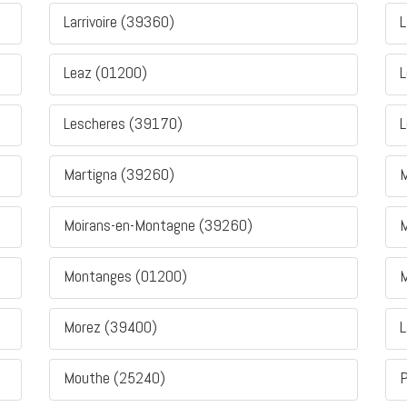
Larrivoire (39360)
L
Leaz (01200)
L
Lescheres (39170)
L
Martigna (39260)
M
Moirans-en-Montagne (39260)
M
Montanges (01200)
M
Morez (39400)
L
Mouthe (25240)
P