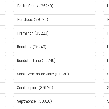
Petite Chaux (25240)
L
Ponthoux (39170)
P
Premanon (39220)
P
Reculfoz (25240)
L
Rondefontaine (25240)
L
Saint-Germain-de-Joux (01130)
S
Saint-Lupicin (39170)
S
Septmoncel (39310)
S