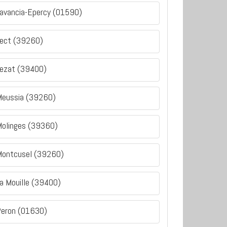
avancia-Epercy (01590)
ect (39260)
ezat (39400)
eussia (39260)
olinges (39360)
ontcusel (39260)
a Mouille (39400)
eron (01630)