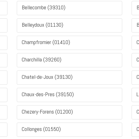
Bellecombe (39310)
B
Belleydoux (01130)
B
Champfromier (01410)
C
Charchilla (39260)
C
Chatel-de-Joux (39130)
C
Chaux-des-Pres (39150)
L
Chezery-Forens (01200)
C
Collonges (01550)
C