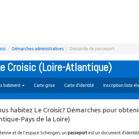
isic
Démarches administratives
Demande de passeport
 Croisic (Loire-Atlantique)
is batiment
Carte grise
Carte d'identité
Inscription liste é
ous habitez Le Croisic? Démarches pour obten
ntique-Pays de la Loire)
péenne et de l’espace Schengen, un
passeport
est un document d’identité