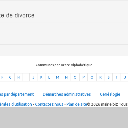
cte de divorce
Communes par ordre Alphabétique
F
G
H
I
J
K
L
M
N
O
P
Q
R
S
T
U
es par département
Démarches administratives
Généalogie
rales d'utilisation
-
Contactez nous
-
Plan de site
© 2026 mairie.biz Tous