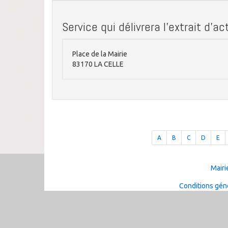
Service qui délivrera l'extrait d'a
Place de la Mairie
83170 LA CELLE
A
B
C
D
E
Mairi
Conditions géné