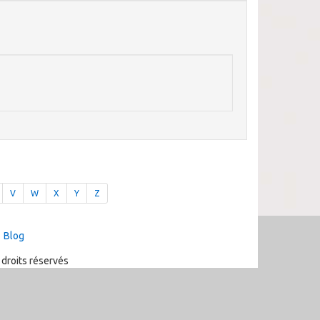
V
W
X
Y
Z
Blog
 droits réservés