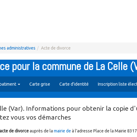
es administratives
Acte de divorce
ce pour la commune de La Celle (
 batiment
Carte grise
Carte d'identité
Inscription liste élec
e (Var). Informations pour obtenir la copie d
itez vous vos démarches
acte de divorce
auprès de la
mairie de
à l'adresse Place de la Mairie 831