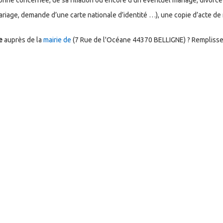
sonne concernée, de sa filiation ou encore d’un éventuel mariage, divorce
ge, demande d’une carte nationale d’identité …), une copie d’acte de 
e
auprès de la
mairie de
(7 Rue de l'Océane 44370 BELLIGNE) ? Remplisse