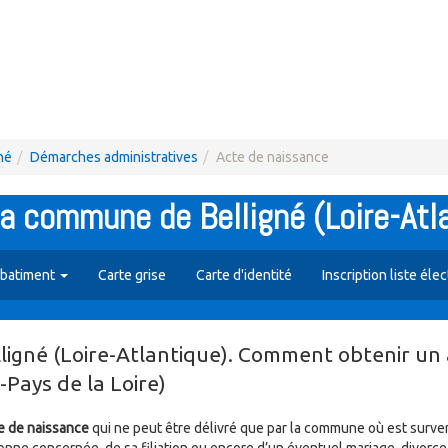
né
Démarches administratives
Acte de naissance
la commune de Belligné (Loire-Atl
 batiment
Carte grise
Carte d'identité
Inscription liste éle
igné (Loire-Atlantique). Comment obtenir un 
-Pays de la Loire)
e de naissance
qui ne peut être délivré que par la commune où est surve