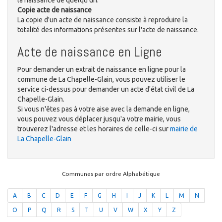
la naissance de quelqu'un.
Copie acte de naissance
La copie d'un acte de naissance consiste à reproduire la
totalité des informations présentes sur l'acte de naissance.
Acte de naissance en Ligne
Pour demander un extrait de naissance en ligne pour la
commune de La Chapelle-Glain, vous pouvez utiliser le
service ci-dessus pour demander un acte d'état civil de La
Chapelle-Glain.
Si vous n'êtes pas à votre aise avec la demande en ligne,
vous pouvez vous déplacer jusqu'a votre mairie, vous
trouverez l'adresse et les horaires de celle-ci sur
mairie de
La Chapelle-Glain
Communes par ordre Alphabétique
A
B
C
D
E
F
G
H
I
J
K
L
M
N
O
P
Q
R
S
T
U
V
W
X
Y
Z