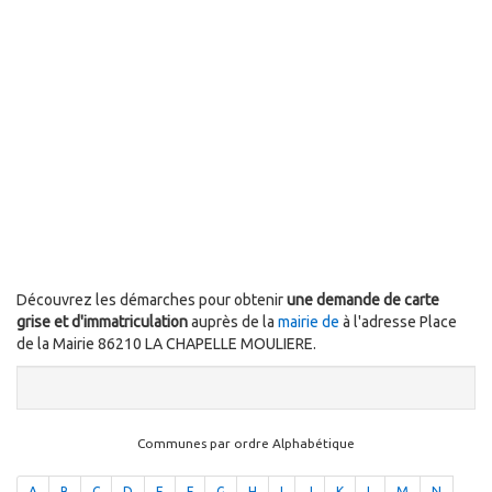
Découvrez les démarches pour obtenir
une demande de carte
grise et d'immatriculation
auprès de la
mairie de
à l'adresse Place
de la Mairie 86210 LA CHAPELLE MOULIERE.
Communes par ordre Alphabétique
A
B
C
D
E
F
G
H
I
J
K
L
M
N