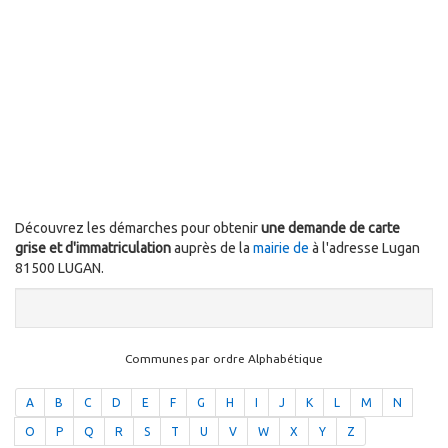
Découvrez les démarches pour obtenir
une demande de carte
grise et d'immatriculation
auprès de la
mairie de
à l'adresse Lugan
81500 LUGAN.
Communes par ordre Alphabétique
A
B
C
D
E
F
G
H
I
J
K
L
M
N
O
P
Q
R
S
T
U
V
W
X
Y
Z