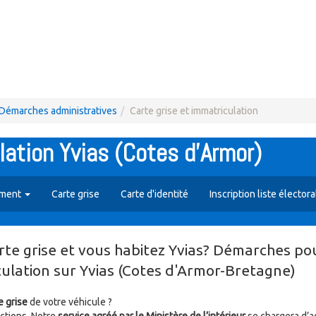
Démarches administratives
Carte grise et immatriculation
lation Yvias (Cotes d'Armor)
iment
Carte grise
Carte d'identité
Inscription liste électora
te grise et vous habitez Yvias? Démarches pou
culation sur Yvias (Cotes d'Armor-Bretagne)
e grise
de votre véhicule ?