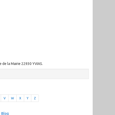
ce de la Mairie 22930 YVIAS.
V
W
X
Y
Z
Blog