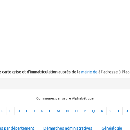
carte grise et d'immatriculation
auprès de la
mairie de
à l'adresse 3 Pla
Communes par ordre Alphabétique
F
G
H
I
J
K
L
M
N
O
P
Q
R
S
T
U
es par département
Démarches administratives
Généalogie