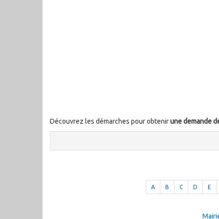
Découvrez les démarches pour obtenir
une demande de 
A
B
C
D
E
Mairi