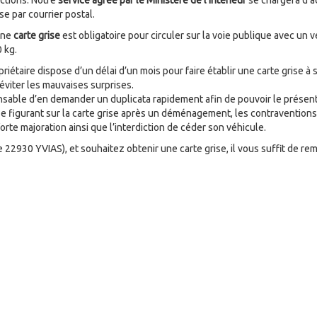
uctions. Notre
service agréé par le Ministère de l’intérieur
se chargera d’a
e par courrier postal.
une
carte grise
est obligatoire pour circuler sur la voie publique avec un 
 kg.
priétaire dispose d’un délai d’un mois pour faire établir une carte grise 
 éviter les mauvaises surprises.
spensable d’en demander un duplicata rapidement afin de pouvoir le présent
se figurant sur la carte grise après un déménagement, les contraventions 
rte majoration ainsi que l’interdiction de céder son véhicule.
ie 22930 YVIAS), et souhaitez obtenir une carte grise, il vous suffit de rem