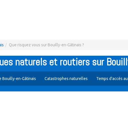
ais
Que risquez vous sur Bouilly-en-Gâtinais ?
ues naturels et routiers sur Bouil
e Bouilly-en-Gâtinais
Catastrophes naturelles
Temps d'accès au