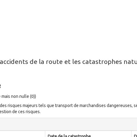
x accidents de la route et les catastrophes na
e
 mais non nulle (0))
e à des risques majeurs tels que transport de marchandises dangereuses, 
stion de ces risques.
Date de la catastrophe
D