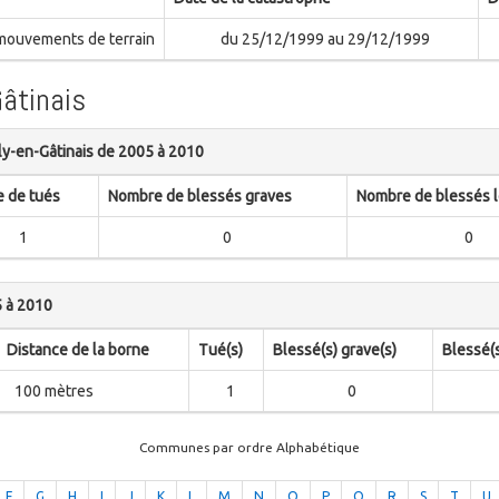
 mouvements de terrain
du 25/12/1999 au 29/12/1999
Gâtinais
lly-en-Gâtinais de 2005 à 2010
 de tués
Nombre de blessés graves
Nombre de blessés 
1
0
0
5 à 2010
Distance de la borne
Tué(s)
Blessé(s) grave(s)
Blessé(s
100 mètres
1
0
Communes par ordre Alphabétique
F
G
H
I
J
K
L
M
N
O
P
Q
R
S
T
U