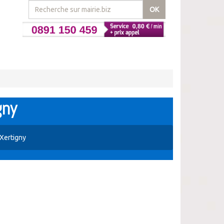
OK
gny
 Xertigny