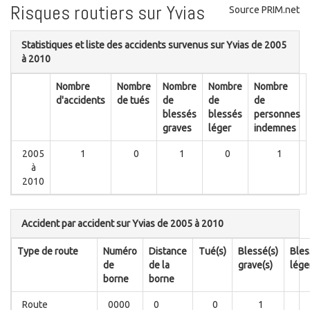
Risques routiers sur Yvias
Source PRIM.net
Statistiques et liste des accidents survenus sur Yvias de 2005
à 2010
Nombre
Nombre
Nombre
Nombre
Nombre
d'accidents
de tués
de
de
de
blessés
blessés
personnes
graves
léger
indemnes
2005
1
0
1
0
1
à
2010
Accident par accident sur Yvias de 2005 à 2010
Type de route
Numéro
Distance
Tué(s)
Blessé(s)
Bles
de
de la
grave(s)
lége
borne
borne
Route
0000
0
0
1