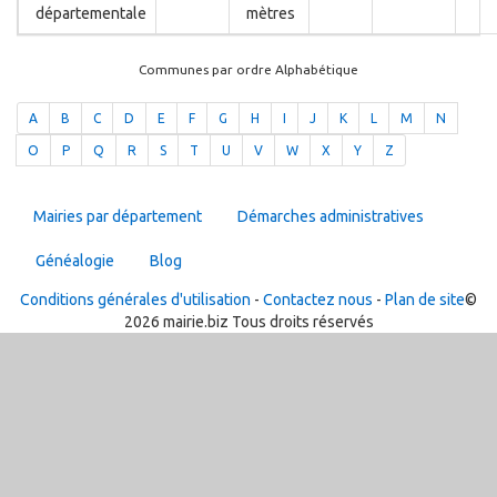
départementale
mètres
Communes par ordre Alphabétique
A
B
C
D
E
F
G
H
I
J
K
L
M
N
O
P
Q
R
S
T
U
V
W
X
Y
Z
Mairies par département
Démarches administratives
Généalogie
Blog
Conditions générales d'utilisation
-
Contactez nous
-
Plan de site
©
2026 mairie.biz Tous droits réservés