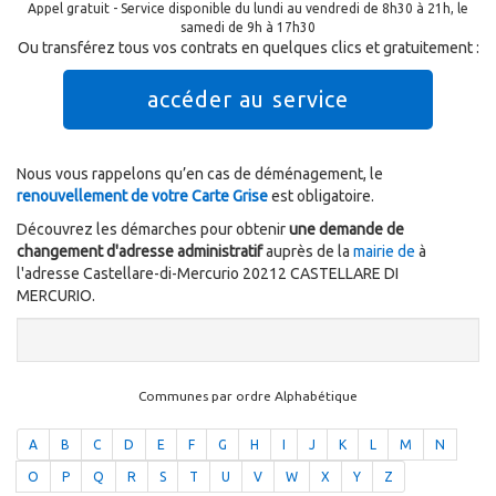
Appel gratuit - Service disponible du lundi au vendredi de 8h30 à 21h, le
samedi de 9h à 17h30
Ou transférez tous vos contrats en quelques clics et gratuitement :
accéder au service
Nous vous rappelons qu’en cas de déménagement, le
renouvellement de votre Carte Grise
est obligatoire.
Découvrez les démarches pour obtenir
une demande de
changement d'adresse administratif
auprès de la
mairie de
à
l'adresse Castellare-di-Mercurio 20212 CASTELLARE DI
MERCURIO.
Communes par ordre Alphabétique
A
B
C
D
E
F
G
H
I
J
K
L
M
N
O
P
Q
R
S
T
U
V
W
X
Y
Z