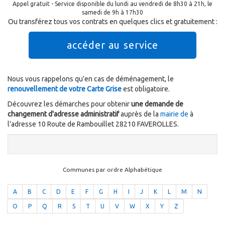
Appel gratuit - Service disponible du lundi au vendredi de 8h30 à 21h, le
samedi de 9h à 17h30
Ou transférez tous vos contrats en quelques clics et gratuitement :
accéder au service
Nous vous rappelons qu’en cas de déménagement, le
renouvellement de votre Carte Grise
est obligatoire.
Découvrez les démarches pour obtenir
une demande de
changement d'adresse administratif
auprès de la
mairie de
à
l'adresse 10 Route de Rambouillet 28210 FAVEROLLES.
Communes par ordre Alphabétique
A
B
C
D
E
F
G
H
I
J
K
L
M
N
O
P
Q
R
S
T
U
V
W
X
Y
Z