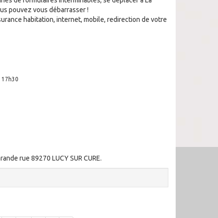
nes de formulaires interminables, se déplacer à La
ous pouvez vous débarrasser !
urance habitation, internet, mobile, redirection de votre
à 17h30
 Grande rue 89270 LUCY SUR CURE.