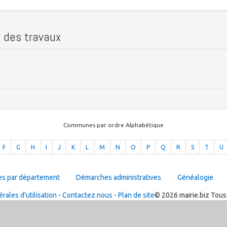
n des travaux
Communes par ordre Alphabétique
F
G
H
I
J
K
L
M
N
O
P
Q
R
S
T
U
es par département
Démarches administratives
Généalogie
rales d'utilisation
-
Contactez nous
-
Plan de site
© 2026 mairie.biz Tous