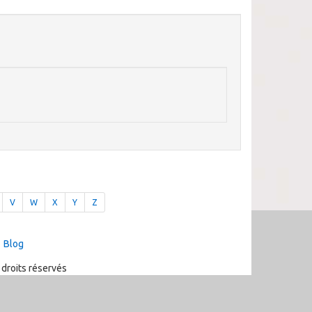
V
W
X
Y
Z
Blog
 droits réservés