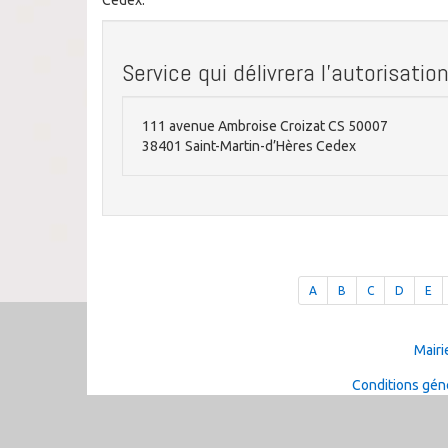
Cedex.
Service qui délivrera l'autorisatio
111 avenue Ambroise Croizat CS 50007
38401 Saint-Martin-d’Hères Cedex
A
B
C
D
E
Mairi
Conditions géné