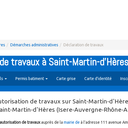
res
Démarches administratives
Déclaration de travaux
de travaux à Saint-Martin-d'Hères
ils
Permis batiment
Carte grise
Carte d'identité
Insc
risation de travaux sur Saint-Martin-d'Hère
Saint-Martin-d'Hères (Isere-Auvergne-Rhône-A
utorisation de travaux
auprès de la
mairie de
à l'adresse 111 avenue Am