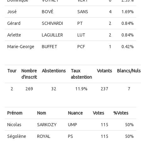
Dominique
VOYNET
VERT
6
2.53%
José
BOVÉ
SANS
4
1.69%
Gérard
SCHIVARDI
PT
2
0.84%
Arlette
LAGUILLER
LUT
2
0.84%
Marie-George
BUFFET
PCF
1
0.42%
Tour
Nombre
Abstentions
Taux
Votants
Blancs/Nuls
d'inscrit
abstention
2
269
32
11.9%
237
7
Prénom
Nom
Nuance
Votes
%Votes
Nicolas
SARKOZY
UMP
115
50%
Ségolène
ROYAL
PS
115
50%