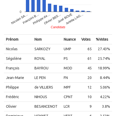
0
José BOVÉ
François B…
Philippe de…
Arlette LAG…
Nicolas SA…
Olivier BES…
Candidats
Prénom
Nom
Nuance
Votes
%Votes
Nicolas
SARKOZY
UMP
65
27.43%
Ségolène
ROYAL
PS
61
25.74%
François
BAYROU
MOD
45
18.99%
Jean-Marie
LE PEN
FN
20
8.44%
Philippe
de VILLIERS
MPF
12
5.06%
Frédéric
NIHOUS
CPNT
10
4.22%
Olivier
BESANCENOT
LCR
9
3.8%