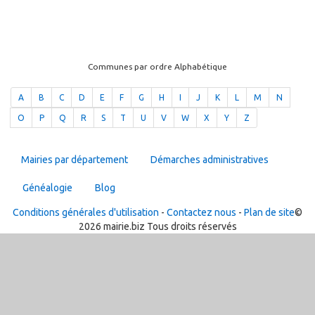
Communes par ordre Alphabétique
A
B
C
D
E
F
G
H
I
J
K
L
M
N
O
P
Q
R
S
T
U
V
W
X
Y
Z
Mairies par département
Démarches administratives
Généalogie
Blog
Conditions générales d'utilisation
-
Contactez nous
-
Plan de site
©
2026 mairie.biz Tous droits réservés