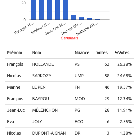
20
0
Nathalie AR…
Marine LE…
Nicolas DU…
François H…
Jean-Luc M…
Candidats
Prénom
Nom
Nuance
Votes
%Votes
François
HOLLANDE
PS
62
26.38%
Nicolas
SARKOZY
UMP
58
24.68%
Marine
LE PEN
FN
46
19.57%
François
BAYROU
MOD
29
12.34%
Jean-Luc
MÉLENCHON
PG
28
11.91%
Eva
JOLY
ECO
6
2.55%
Nicolas
DUPONT-AIGNAN
DR
3
1.28%