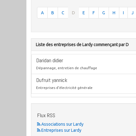
A
B
C
D
E
F
G
H
I
J
Liste des entreprises de Lardy commençant par D
Daridan didier
Dépannage, entretien de chauffage
Dufruit yannick
Entreprises d'électricité générale
Flux RSS
Associations sur Lardy
Entreprises sur Lardy