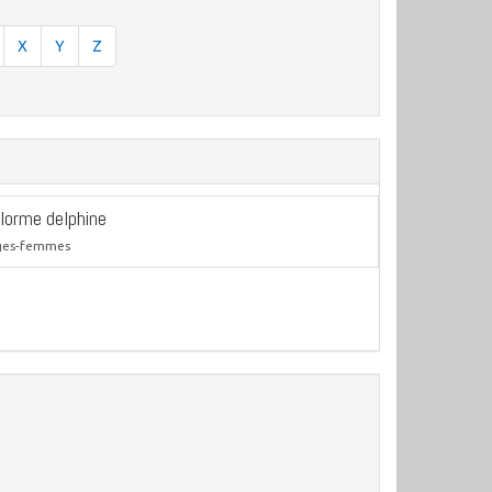
X
Y
Z
lorme delphine
ges-femmes