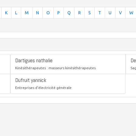
K
L
M
N
O
P
Q
R
S
T
U
V
W
Dartigues nathalie
De
Kinésithérapeutes : masseurs kinésithérapeutes
Sa
Dufruit yannick
Entreprises d'électricité générale