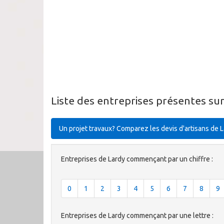
Liste des entreprises présentes su
Un projet travaux? Comparez les devis d'artisans de 
Entreprises de Lardy commençant par un chiffre :
0
1
2
3
4
5
6
7
8
9
Entreprises de Lardy commençant par une lettre :