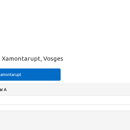
ur Xamontarupt, Vosges
 Xamontarupt
ar A