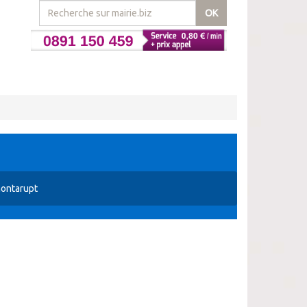
OK
montarupt