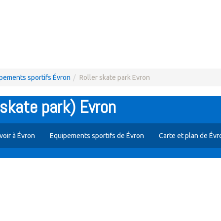
pements sportifs Évron
Roller skate park Evron
 skate park) Evron
voir à Évron
Equipements sportifs de Évron
Carte et plan de Évr