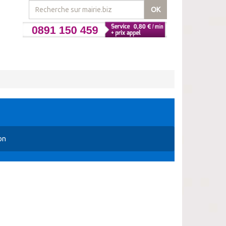
OK
on