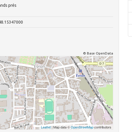
ands prés
:48.15347000
© Base OpenData
Leaflet
| Map data ©
OpenStreetMap
contributors