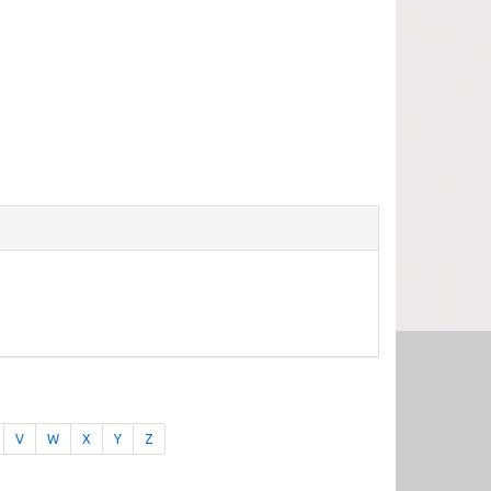
V
W
X
Y
Z