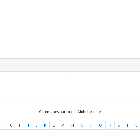
Communes par ordre Alphabétique
F
G
H
I
J
K
L
M
N
O
P
Q
R
S
T
U