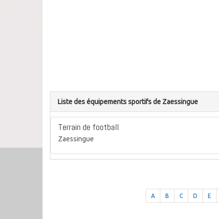
Liste des équipements sportifs de Zaessingue
Terrain de football
Zaessingue
A
B
C
D
E