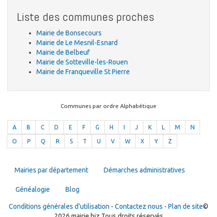
Liste des communes proches
Mairie de Bonsecours
Mairie de Le Mesnil-Esnard
Mairie de Belbeuf
Mairie de Sotteville-les-Rouen
Mairie de Franqueville St Pierre
Communes par ordre Alphabétique
A
B
C
D
E
F
G
H
I
J
K
L
M
N
O
P
Q
R
S
T
U
V
W
X
Y
Z
Mairies par département
Démarches administratives
Généalogie
Blog
Conditions générales d'utilisation
-
Contactez nous
-
Plan de site
©
2026 mairie.biz Tous droits réservés