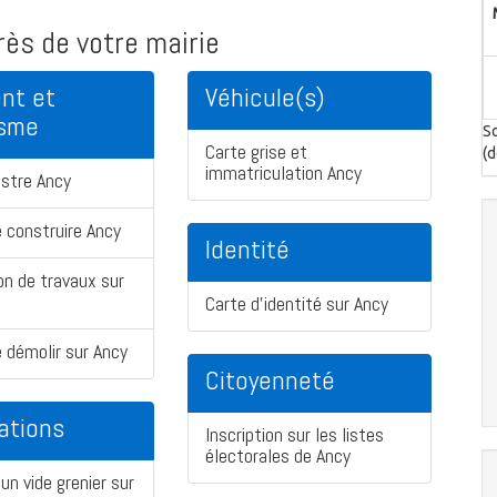
ès de votre mairie
nt et
Véhicule(s)
isme
So
Carte grise et
(d
immatriculation Ancy
stre Ancy
 construire Ancy
Identité
on de travaux sur
Carte d'identité sur Ancy
 démolir sur Ancy
Citoyenneté
ations
Inscription sur les listes
électorales de Ancy
un vide grenier sur