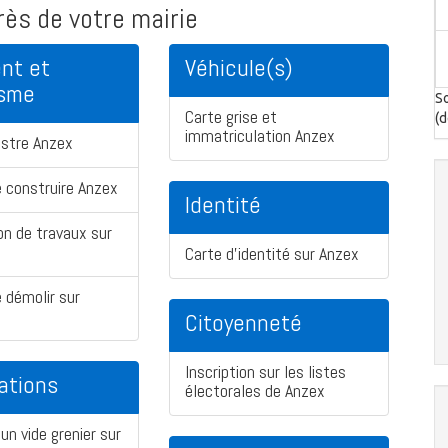
ès de votre mairie
nt et
Véhicule(s)
isme
So
Carte grise et
(d
immatriculation Anzex
astre Anzex
 construire Anzex
Identité
on de travaux sur
Carte d'identité sur Anzex
 démolir sur
Citoyenneté
Inscription sur les listes
ations
électorales de Anzex
un vide grenier sur