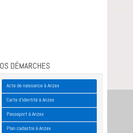
VOS DÉMARCHES
Acte de naissance à Anzex
Carte d'identité à Anzex
Passeport à Anzex
Plan cadastre à Anzex