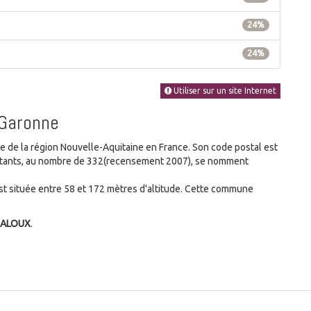
24%
24%
Utiliser sur un site Internet
-Garonne
de la région Nouvelle-Aquitaine en France. Son code postal est
abitants, au nombre de 332(recensement 2007), se nomment
 située entre 58 et 172 mètres d'altitude. Cette commune
JALOUX
.