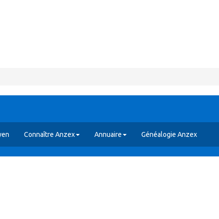
yen
Connaître Anzex
Annuaire
Généalogie Anzex