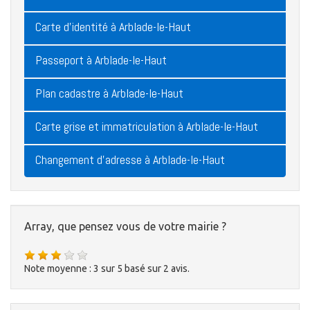
Carte d'identité à Arblade-le-Haut
Passeport à Arblade-le-Haut
Plan cadastre à Arblade-le-Haut
Carte grise et immatriculation à Arblade-le-Haut
Changement d'adresse à Arblade-le-Haut
Array, que pensez vous de votre mairie ?
Note moyenne :
3
sur
5
basé sur
2
avis.